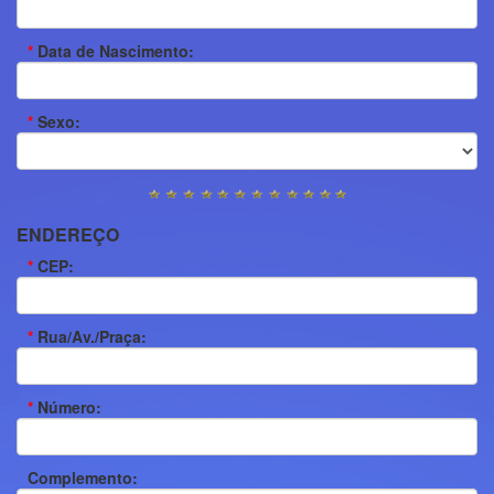
*
Data de Nascimento:
*
Sexo:
ENDEREÇO
*
CEP:
*
Rua/Av./Praça:
*
Número:
Complemento: